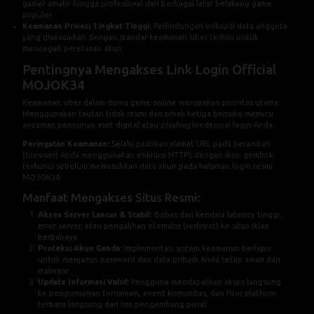
gamer amatir hingga profesional dari berbagai latar belakang game
populer.
Keamanan Privasi Tingkat Tinggi:
Perlindungan enkripsi data anggota
yang disesuaikan dengan standar keamanan siber terkini untuk
mencegah peretasan akun.
Pentingnya Mengakses Link Login Official
MOJOK34
Keamanan siber dalam dunia game online merupakan prioritas utama.
Menggunakan tautan tidak resmi dari pihak ketiga berisiko memicu
ancaman pencurian aset digital atau
phishing
kredensial login Anda.
Peringatan Keamanan:
Selalu pastikan alamat URL pada peramban
(browser) Anda menggunakan enkripsi HTTPS dengan ikon gembok
terkunci sebelum memasukkan data akun pada halaman login resmi
MOJOK34.
Manfaat Mengakses Situs Resmi:
Akses Server Lancar & Stabil:
Bebas dari kendala latency tinggi,
error server, atau pengalihan otomatis (redirect) ke situs iklan
berbahaya.
Proteksi Akun Ganda:
Implementasi sistem keamanan berlapis
untuk menjamin password dan data pribadi Anda tetap aman dari
malware.
Update Informasi Valid:
Pengguna mendapatkan akses langsung
ke pengumuman turnamen, event komunitas, dan fitur platform
terbaru langsung dari tim pengembang pusat.