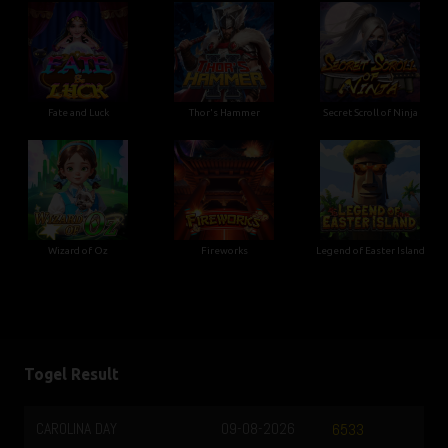
Fate and Luck
Thor's Hammer
Secret Scroll of Ninja
Wizard of Oz
Fireworks
Legend of Easter Island
Togel Result
TOTO WUHAN
09-08-2026
9587