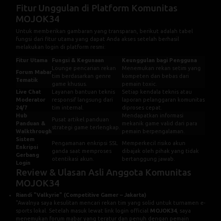
Fitur Unggulan di Platform Komunitas
MOJOK34
Untuk memberikan gambaran yang transparan, berikut adalah tabel
fungsi dari fitur utama yang dapat Anda akses setelah berhasil
melakukan login di platform resmi:
Fitur Utama
Fungsi & Kegunaan
Keunggulan bagi Pengguna
Lounge pencarian rekan
Menemukan rekan setim yang
Forum Mabar
tim berdasarkan genre
kompeten dan bebas dari
Tematik
game khusus.
pemain toxic.
Live Chat
Layanan bantuan teknis
Setiap kendala teknis atau
Moderator
responsif langsung dari
laporan pelanggaran komunitas
24/7
tim internal.
diproses cepat.
Hub
Mendapatkan informasi
Pusat artikel panduan
Panduan &
mekanik game valid dari para
strategi game terlengkap.
Walkthrough
pemain berpengalaman.
Sistem
Pengamanan enkripsi SSL
Memperkecil risiko akun
Enkripsi
ganda saat memproses
dibajak oleh pihak yang tidak
Gerbang
otentikasi akun.
bertanggung jawab.
Login
Review & Ulasan Asli Anggota Komunitas
MOJOK34
Riandi "Valkyrie" (Competitive Gamer – Jakarta)
"Awalnya saya kesulitan mencari rekan tim yang solid untuk turnamen e-
sports lokal. Setelah masuk lewat link login official
MOJOK34
, saya
menemukan forum mabar yang teratur dan penuh dengan pemain