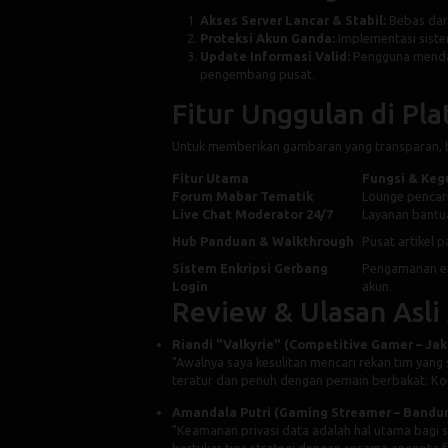
Akses Server Lancar & Stabil:
Bebas dari 
Proteksi Akun Ganda:
Implementasi siste
Update Informasi Valid:
Pengguna mendap
pengembang pusat.
Fitur Unggulan di P
Untuk memberikan gambaran yang transparan, ber
Fitur Utama
Fungsi & Ke
Forge of Wealth
Wild 
Forum Mabar Tematik
Lounge pencar
Live Chat Moderator 24/7
Layanan bantua
Hub Panduan & Walkthrough
Pusat artikel 
Sistem Enkripsi Gerbang
Pengamanan en
Login
akun.
Review & Ulasan As
Riandi "Valkyrie" (Competitive Gamer – Jak
"Awalnya saya kesulitan mencari rekan tim yang s
teratur dan penuh dengan pemain berbakat. Kom
Safari Wilds
Cr
Amandala Putri (Gaming Streamer – Bandu
"Keamanan privasi data adalah hal utama bagi s
bertukar tips strategi dengan sesama anggota 