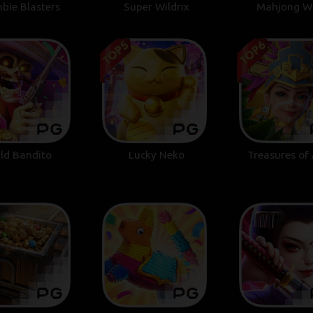
bie Blasters
Super Wildrix
Mahjong W
ld Bandito
Lucky Neko
Treasures of