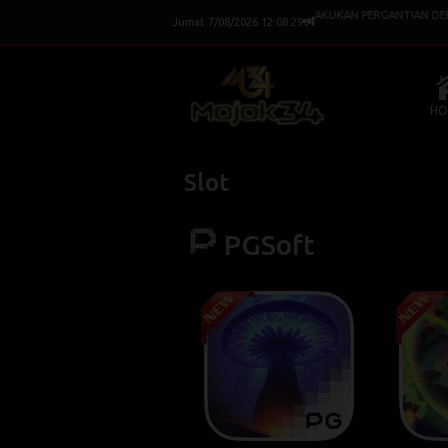
INFO ! DILAKUKAN PERGANTIAN DEPOSIT B
Jumat 7/08/2026 12:08:31
HO
Slot
PGSoft