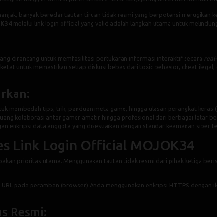
eum Mystery
Oishi Delights
Three Crazy P
anjak, banyak beredar tautan tiruan tidak resmi yang berpotensi merugikan k
OK34
melalui link login official yang valid adalah langkah utama untuk melindu
ng dirancang untuk memfasilitasi pertukaran informasi interaktif secara
real
etat untuk memastikan setiap diskusi bebas dari toxic behavior, cheat ilegal
arkan:
ark Bounty
Zombie Outbreak
Futebol Fe
uk membedah tips, trik, panduan meta game, hingga ulasan perangkat keras (
ng kolaborasi antar gamer amatir hingga profesional dari berbagai latar b
an enkripsi data anggota yang disesuaikan dengan standar keamanan siber te
s Link Login Official MOJOK34
kan prioritas utama. Menggunakan tautan tidak resmi dari pihak ketiga beri
at URL pada peramban (browser) Anda menggunakan enkripsi HTTPS dengan 
ash Mania
Fortune Dragon
Werewolf's 
s Resmi: