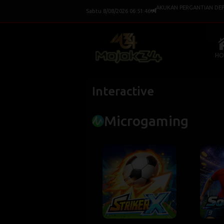
INFO ! DILAKUKAN PERGANTIAN DEPOSIT BA
Sabtu 8/08/2026 06:51:48
HO
Interactive
Microgaming