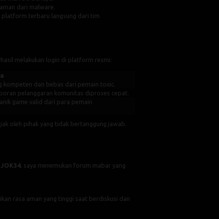
 aman dari malware.
latform terbaru langsung dari tim
asil melakukan login di platform resmi:
na
 kompeten dan bebas dari pemain toxic.
laporan pelanggaran komunitas diproses cepat.
nik game valid dari para pemain
jak oleh pihak yang tidak bertanggung jawab.
JOK34
, saya menemukan forum mabar yang
kan rasa aman yang tinggi saat berdiskusi dan