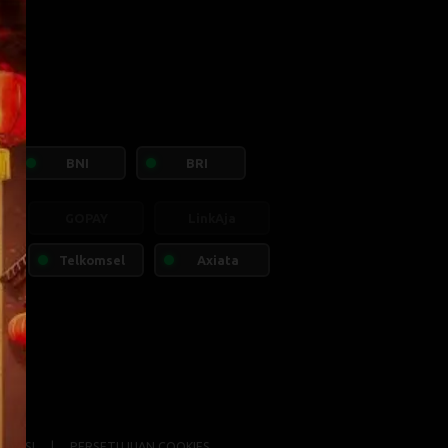
BNI
BRI
GOPAY
LinkAja
Telkomsel
Axiata
RIVASI
|
PERSETUJUAN COOKIES