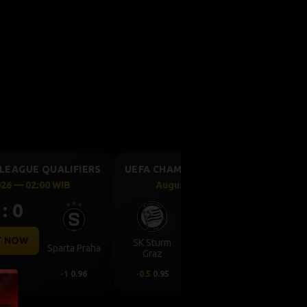
A CHAMPIONS LEAGUE QUALIFIERS
August 11, 2026 — 22:59 WIB
0 : 0
Next
BET NOW
Union Saint-
 Glimt
Gilloise
5
0.82
-0.75
1.00