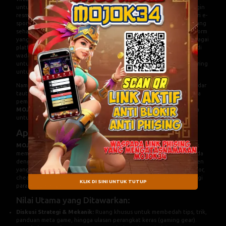
untuk berbagi strategi terbaik sekaligus mendapatkan akses link login
resmi official yang aman. Di tengah pesatnya perkembangan industri e-
sports dan ekosistem digital, kebutuhan akan ruang diskusi game yang
sehat, aman, dan interaktif kini semakin meningkat. Salah satu platform
yang berhasil menarik perhatian para pemain adalah
MOJOK34
. Sebagai
platform komunitas game online terpadu modern, tempat ini menjadi
wadah berkumpulnya para gamer, streamer, dan penggiat e-sports
untuk saling berbagi strategi, informasi patch terbaru, serta berjejaring
untuk membentuk tim (mabar).
Namun, seiring dengan popularitasnya yang menanjak, banyak beredar
tautan tiruan tidak resmi yang berpotensi merugikan keamanan data
pemain. Oleh karena itu, memahami cara mengakses
situs resmi
MOJOK34
melalui link login official yang valid adalah langkah utama
untuk melindungi akun game dan menjaga privasi digital Anda.
Apa itu MOJOK34?
MOJOK34
adalah hub komunitas game online yang dirancang untuk
memfasilitasi pertukaran informasi interaktif secara
real-time
. Berbeda
dengan media sosial umum, platform ini menerapkan moderasi konten
yang ketat untuk memastikan setiap diskusi bebas dari toxic behavior,
cheat ilegal, dan spam, sehingga memberikan nilai edukasi nyata bagi
KLIK DI SINI UNTUK TUTUP
para anggotanya.
Nilai Utama yang Ditawarkan:
Diskusi Strategi & Mekanik:
Ruang khusus untuk membedah tips, trik,
panduan meta game, hingga ulasan perangkat keras (gaming gear).