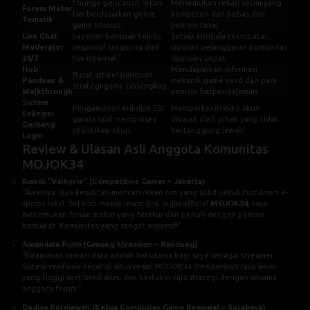
Lounge pencarian rekan
Menemukan rekan setim yang
Forum Mabar
tim berdasarkan genre
kompeten dan bebas dari
Tematik
game khusus.
pemain toxic.
Live Chat
Layanan bantuan teknis
Setiap kendala teknis atau
Moderator
responsif langsung dari
laporan pelanggaran komunitas
24/7
tim internal.
diproses cepat.
Hub
Mendapatkan informasi
Pusat artikel panduan
Panduan &
mekanik game valid dari para
strategi game terlengkap.
Walkthrough
pemain berpengalaman.
Sistem
Pengamanan enkripsi SSL
Memperkecil risiko akun
Enkripsi
ganda saat memproses
dibajak oleh pihak yang tidak
Gerbang
otentikasi akun.
bertanggung jawab.
Login
Review & Ulasan Asli Anggota Komunitas
MOJOK34
Riandi "Valkyrie" (Competitive Gamer – Jakarta)
"Awalnya saya kesulitan mencari rekan tim yang solid untuk turnamen e-
sports lokal. Setelah masuk lewat link login official
MOJOK34
, saya
menemukan forum mabar yang teratur dan penuh dengan pemain
berbakat. Komunitas yang sangat suportif!"
Amandala Putri (Gaming Streamer – Bandung)
"Keamanan privasi data adalah hal utama bagi saya sebagai streamer.
Sistem verifikasi ketat di situs resmi MOJOK34 memberikan rasa aman
yang tinggi saat berdiskusi dan bertukar tips strategi dengan sesama
anggota forum."
Dedisa Kurniawan (Ketua Komunitas Game Regional – Surabaya)