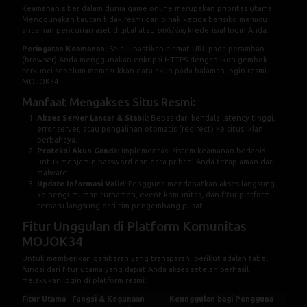
Keamanan siber dalam dunia game online merupakan prioritas utama.
Menggunakan tautan tidak resmi dari pihak ketiga berisiko memicu
ancaman pencurian aset digital atau
phishing
kredensial login Anda.
Peringatan Keamanan:
Selalu pastikan alamat URL pada peramban
(browser) Anda menggunakan enkripsi HTTPS dengan ikon gembok
terkunci sebelum memasukkan data akun pada halaman login resmi
MOJOK34.
Manfaat Mengakses Situs Resmi:
Akses Server Lancar & Stabil:
Bebas dari kendala latency tinggi,
error server, atau pengalihan otomatis (redirect) ke situs iklan
berbahaya.
Proteksi Akun Ganda:
Implementasi sistem keamanan berlapis
untuk menjamin password dan data pribadi Anda tetap aman dari
malware.
Update Informasi Valid:
Pengguna mendapatkan akses langsung
ke pengumuman turnamen, event komunitas, dan fitur platform
terbaru langsung dari tim pengembang pusat.
Fitur Unggulan di Platform Komunitas
MOJOK34
Untuk memberikan gambaran yang transparan, berikut adalah tabel
fungsi dari fitur utama yang dapat Anda akses setelah berhasil
melakukan login di platform resmi:
Fitur Utama
Fungsi & Kegunaan
Keunggulan bagi Pengguna