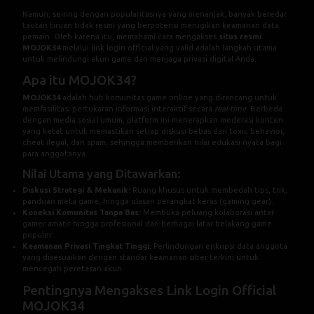
Namun, seiring dengan popularitasnya yang menanjak, banyak beredar
tautan tiruan tidak resmi yang berpotensi merugikan keamanan data
pemain. Oleh karena itu, memahami cara mengakses
situs resmi
MOJOK34
melalui link login official yang valid adalah langkah utama
untuk melindungi akun game dan menjaga privasi digital Anda.
Apa itu MOJOK34?
MOJOK34
adalah hub komunitas game online yang dirancang untuk
memfasilitasi pertukaran informasi interaktif secara
real-time
. Berbeda
dengan media sosial umum, platform ini menerapkan moderasi konten
yang ketat untuk memastikan setiap diskusi bebas dari toxic behavior,
cheat ilegal, dan spam, sehingga memberikan nilai edukasi nyata bagi
para anggotanya.
Nilai Utama yang Ditawarkan:
Diskusi Strategi & Mekanik:
Ruang khusus untuk membedah tips, trik,
panduan meta game, hingga ulasan perangkat keras (gaming gear).
Koneksi Komunitas Tanpa Bas:
Membuka peluang kolaborasi antar
gamer amatir hingga profesional dari berbagai latar belakang game
populer.
Keamanan Privasi Tingkat Tinggi:
Perlindungan enkripsi data anggota
yang disesuaikan dengan standar keamanan siber terkini untuk
mencegah peretasan akun.
Pentingnya Mengakses Link Login Official
MOJOK34