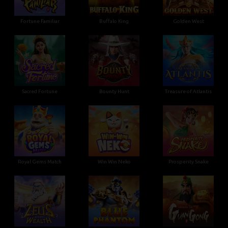
Fortune Familiar
Buffalo King
Golden West
Sacred Fortune
Bounty Hunt
Treasure of Atlantis
Royal Gems Match
Win Win Neko
Prosperity Snake