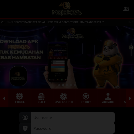
BANK BCA SELALU CEK FORM DEPOSIT SEBELUM TRANSFER YA^^
INFO ! DILAKUKAN PERG
TOGEL
SLOT
LIVE CASINO
SPORT
ARCADE
SABU