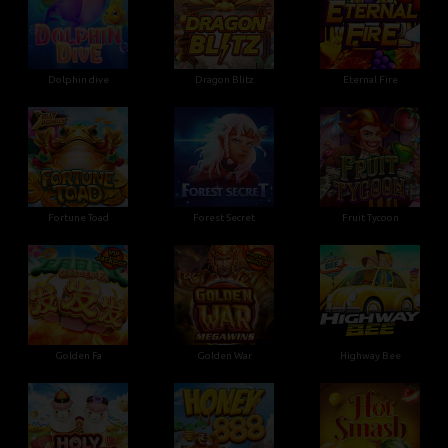
Dolphin dive
Dragon Blitz
Eternal Fire
Fortune Toad
Forest Secret
Fruit Tycoon
Golden Fa
Golden War
Highway Bee