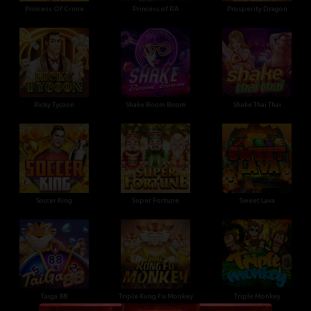
Princess Of Crime
Princess of RA
Prosperity Dragon
Ricky Tycoon
Shake Boom Boom
Shake Thai Thai
Soccer King
Super Fortune
Sweet Lava
Taiga 88
Triple Kung Fu Monkey
Triple Monkey