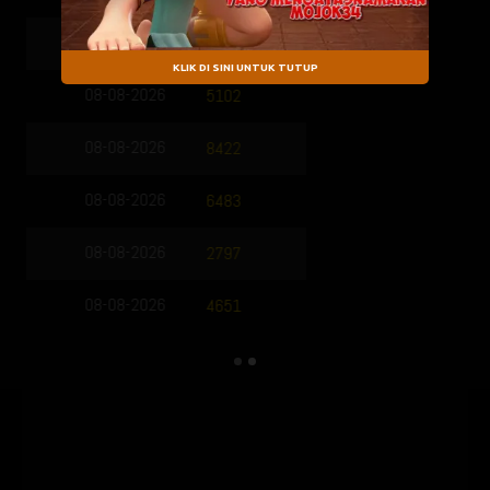
KLIK DI SINI UNTUK TUTUP