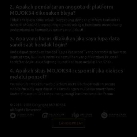
2. Apakah pendaftaran anggota di platform
MOJOK34 dikenakan biaya?
Tidak ada biaya sama sekali. Bergabung dengan platform komunitas
dasar di MOJOK34 sepenuhnya gratis sebagai komitmen mendukung
perkembangan komunitas game yang inklusif.
3. Apa yang harus dilakukan jika saya lupa data
sandi saat hendak login?
Anda dapat menekan tombol "Lupa Password" yang tersedia di halaman
login utama, lalu ikuti instruksi pemulihan yang dikirimkan ke email
terdaftar Anda, atau hubungi pusat bantuan melalui Live Chat.
4. Apakah situs MOJOK34 responsif jika diakses
melalui ponsel?
Ya, seluruh arsitektur web platform ini telah dioptimalkan secara
mobile-friendly agar dapat diakses dengan mulus via smartphone
Android maupun iOS tanpa mengurangi kualitas tampilan forum.
© 2015 - 2026 Copyright MOJOK34.
All Rights Reserved.
LAPOR PUSAT