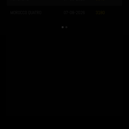
-08-2026
3180