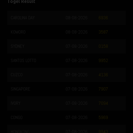
Togel Result
-08-2026
TOTO WUHAN
08-08-20
6936
-08-2026
HK SIANG
08-08-20
3587
-08-2026
MALAYSIA
07-08-20
0158
-08-2026
9952
-08-2026
4136
-08-2026
7907
-08-2026
7094
-08-2026
5969
-08-2026
9943