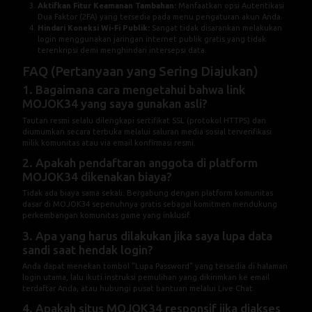
Aktifkan Fitur Keamanan Tambahan:
Manfaatkan opsi Autentikasi
Dua Faktor (2FA) yang tersedia pada menu pengaturan akun Anda.
Hindari Koneksi Wi-Fi Publik:
Sangat tidak disarankan melakukan
login menggunakan jaringan internet publik gratis yang tidak
terenkripsi demi menghindari intersepsi data.
FAQ (Pertanyaan yang Sering Diajukan)
1. Bagaimana cara mengetahui bahwa link
MOJOK34 yang saya gunakan asli?
Tautan resmi selalu dilengkapi sertifikat SSL (protokol HTTPS) dan
diumumkan secara terbuka melalui saluran media sosial terverifikasi
milik komunitas atau via email konfirmasi resmi.
2. Apakah pendaftaran anggota di platform
MOJOK34 dikenakan biaya?
Tidak ada biaya sama sekali. Bergabung dengan platform komunitas
dasar di MOJOK34 sepenuhnya gratis sebagai komitmen mendukung
perkembangan komunitas game yang inklusif.
3. Apa yang harus dilakukan jika saya lupa data
sandi saat hendak login?
Anda dapat menekan tombol "Lupa Password" yang tersedia di halaman
login utama, lalu ikuti instruksi pemulihan yang dikirimkan ke email
terdaftar Anda, atau hubungi pusat bantuan melalui Live Chat.
4. Apakah situs MOJOK34 responsif jika diakses