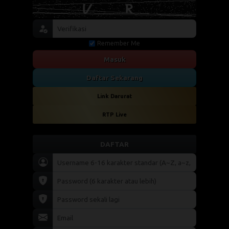
Remember Me
Masuk
Daftar Sekarang
Link Darurat
RTP Live
DAFTAR