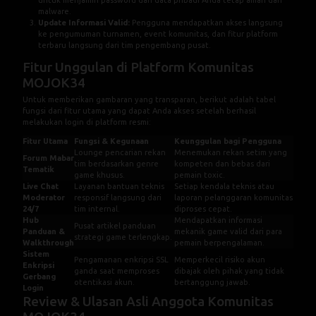
untuk menjamin password dan data pribadi Anda tetap aman dari
malware.
Update Informasi Valid:
Pengguna mendapatkan akses langsung
ke pengumuman turnamen, event komunitas, dan fitur platform
terbaru langsung dari tim pengembang pusat.
Fitur Unggulan di Platform Komunitas
MOJOK34
Untuk memberikan gambaran yang transparan, berikut adalah tabel
fungsi dari fitur utama yang dapat Anda akses setelah berhasil
melakukan login di platform resmi:
Fitur Utama
Fungsi & Kegunaan
Keunggulan bagi Pengguna
Lounge pencarian rekan
Menemukan rekan setim yang
Forum Mabar
tim berdasarkan genre
kompeten dan bebas dari
Tematik
game khusus.
pemain toxic.
Live Chat
Layanan bantuan teknis
Setiap kendala teknis atau
Moderator
responsif langsung dari
laporan pelanggaran komunitas
24/7
tim internal.
diproses cepat.
Hub
Mendapatkan informasi
Pusat artikel panduan
Panduan &
mekanik game valid dari para
strategi game terlengkap.
Walkthrough
pemain berpengalaman.
Sistem
Pengamanan enkripsi SSL
Memperkecil risiko akun
Enkripsi
ganda saat memproses
dibajak oleh pihak yang tidak
Gerbang
otentikasi akun.
bertanggung jawab.
Login
Review & Ulasan Asli Anggota Komunitas