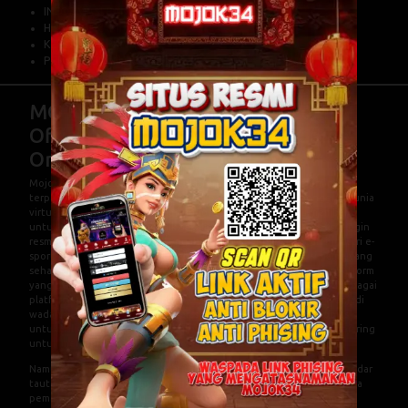
INFORMASI BANK
HUBUNGI KAMI
KEBIJAKAN PRIVASI
PERSETUJUAN COOKIES
MOJOK34: Situs Resmi Link Login
Official Platform Komunitas Game
Online
Mojok34
merupakan situs resmi platform komunitas game online
terpadu yang dirancang khusus bagi para pencinta dan penggiat dunia
virtual. Di platform ini, sesama anggota dapat saling bahu-membahu
untuk berbagi strategi terbaik sekaligus mendapatkan akses link login
resmi official yang aman. Di tengah pesatnya perkembangan industri e-
sports dan ekosistem digital, kebutuhan akan ruang diskusi game yang
sehat, aman, dan interaktif kini semakin meningkat. Salah satu platform
yang berhasil menarik perhatian para pemain adalah
MOJOK34
. Sebagai
platform komunitas game online terpadu modern, tempat ini menjadi
wadah berkumpulnya para gamer, streamer, dan penggiat e-sports
untuk saling berbagi strategi, informasi patch terbaru, serta berjejaring
untuk membentuk tim (mabar).
Namun, seiring dengan popularitasnya yang menanjak, banyak beredar
tautan tiruan tidak resmi yang berpotensi merugikan keamanan data
pemain. Oleh karena itu, memahami cara mengakses
situs resmi