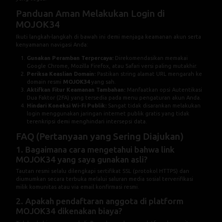
Panduan Aman Melakukan Login di
MOJOK34
Ikuti langkah-langkah di bawah ini demi menjaga keamanan akun serta
kenyamanan navigasi Anda:
Gunakan Peramban Terpercaya:
Direkomendasikan memakai
Google Chrome, Mozilla Firefox, atau Safari versi paling mutakhir.
Periksa Keaslian Domain:
Pastikan string alamat URL mengarah ke
domain resmi
MOJOK34
yang sah.
Aktifkan Fitur Keamanan Tambahan:
Manfaatkan opsi Autentikasi
Dua Faktor (2FA) yang tersedia pada menu pengaturan akun Anda.
Hindari Koneksi Wi-Fi Publik:
Sangat tidak disarankan melakukan
login menggunakan jaringan internet publik gratis yang tidak
terenkripsi demi menghindari intersepsi data.
FAQ (Pertanyaan yang Sering Diajukan)
1. Bagaimana cara mengetahui bahwa link
MOJOK34 yang saya gunakan asli?
Tautan resmi selalu dilengkapi sertifikat SSL (protokol HTTPS) dan
diumumkan secara terbuka melalui saluran media sosial terverifikasi
milik komunitas atau via email konfirmasi resmi.
2. Apakah pendaftaran anggota di platform
MOJOK34 dikenakan biaya?