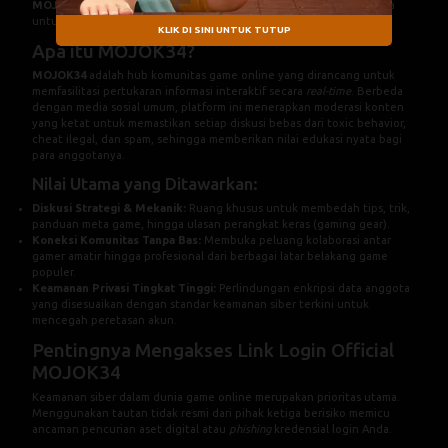
MOJOK34
melalui link login official yang valid adalah langkah utama
untuk melindungi akun game dan menjaga privasi digital Anda.
KLIK DI SINI UNTUK TUTUP
Apa itu MOJOK34?
MOJOK34
adalah hub komunitas game online yang dirancang untuk
memfasilitasi pertukaran informasi interaktif secara
real-time
. Berbeda
dengan media sosial umum, platform ini menerapkan moderasi konten
yang ketat untuk memastikan setiap diskusi bebas dari toxic behavior,
cheat ilegal, dan spam, sehingga memberikan nilai edukasi nyata bagi
para anggotanya.
Nilai Utama yang Ditawarkan:
Diskusi Strategi & Mekanik:
Ruang khusus untuk membedah tips, trik,
panduan meta game, hingga ulasan perangkat keras (gaming gear).
Koneksi Komunitas Tanpa Bas:
Membuka peluang kolaborasi antar
gamer amatir hingga profesional dari berbagai latar belakang game
populer.
Keamanan Privasi Tingkat Tinggi:
Perlindungan enkripsi data anggota
yang disesuaikan dengan standar keamanan siber terkini untuk
mencegah peretasan akun.
Pentingnya Mengakses Link Login Official
MOJOK34
Keamanan siber dalam dunia game online merupakan prioritas utama.
Menggunakan tautan tidak resmi dari pihak ketiga berisiko memicu
ancaman pencurian aset digital atau
phishing
kredensial login Anda.