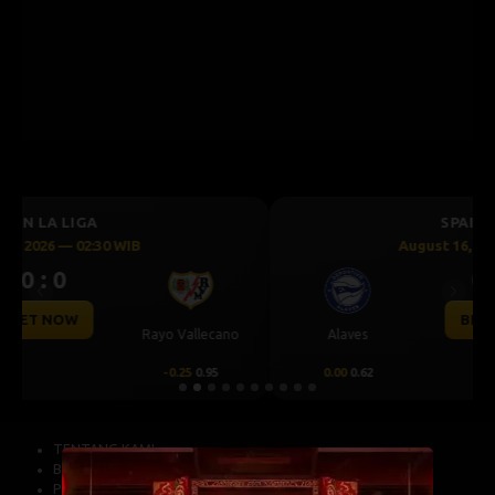
SPAIN LA LIGA
August 16, 2026 — 00:30 WIB
0 : 0
Previous
Next
BET NOW
Alaves
Getafe
0.00
0.62
0.00
-0.72
TENTANG KAMI
BANTUAN
PERATURAN