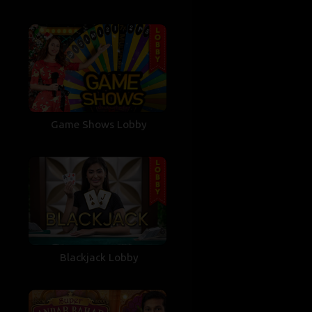
Game Shows Lobby
Blackjack Lobby