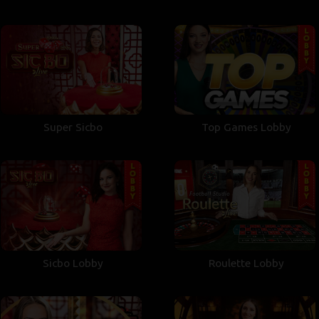
Super Sicbo
Top Games Lobby
Sicbo Lobby
Roulette Lobby