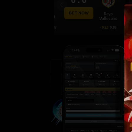
Previous
BET NOW
SK Sturm
Fener
Graz
-0.5
0.95
0.5
0