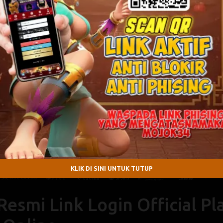
PERATURAN
|
INFORMASI BANK
|
HUBUNGI KAMI
|
KEBIJAKAN P
KLIK DI SINI UNTUK TUTUP
esmi Link Login Official Pl