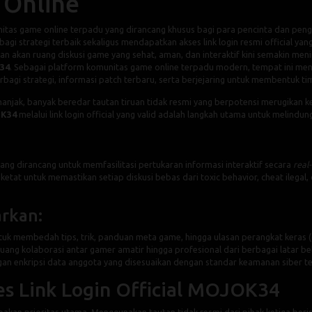
 Online
as game online terpadu yang dirancang khusus bagi para pencinta dan penggia
gi strategi terbaik sekaligus mendapatkan akses link login resmi official y
han akan ruang diskusi game yang sehat, aman, dan interaktif kini semakin meni
34
. Sebagai platform komunitas game online terpadu modern, tempat ini me
rbagi strategi, informasi patch terbaru, serta berjejaring untuk membentuk ti
anjak, banyak beredar tautan tiruan tidak resmi yang berpotensi merugikan k
OK34
melalui link login official yang valid adalah langkah utama untuk melindu
ng dirancang untuk memfasilitasi pertukaran informasi interaktif secara
real
etat untuk memastikan setiap diskusi bebas dari toxic behavior, cheat ilegal
arkan:
uk membedah tips, trik, panduan meta game, hingga ulasan perangkat keras (
ng kolaborasi antar gamer amatir hingga profesional dari berbagai latar b
an enkripsi data anggota yang disesuaikan dengan standar keamanan siber te
s Link Login Official MOJOK34