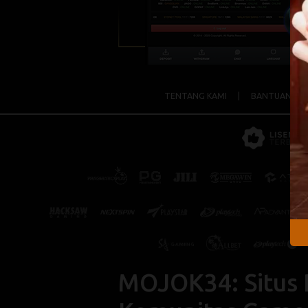
TENTANG KAMI
|
BANTUAN
|
MOJOK34: Situs R